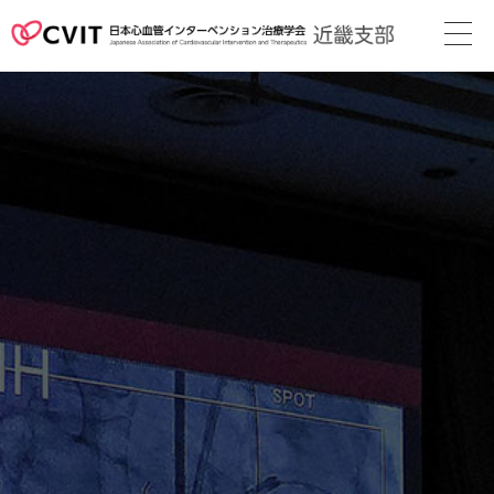
次回地方会
支部長挨拶
役員名簿
近畿支部会則
地方会の案内
メディカル
スタッフ
関連リンク
カレンダー