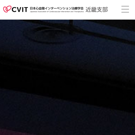
次回地方会
支部長挨拶
役員名簿
近畿支部会則
地方会の案内
メディカル
スタッフ
関連リンク
カレンダー