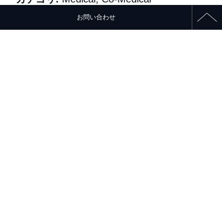
お問い合わせ
SPIRIT Live Demonstration 2027 日程：
2027年2月6日（土） 会場：コングレスクエ
ア大阪中之島 https://spirit-pci.com/
過去のイベント
→
←
新しいイベント
お問い合わせ
CONTACT
日本心血管インターベンション治療学会 (CVIT)