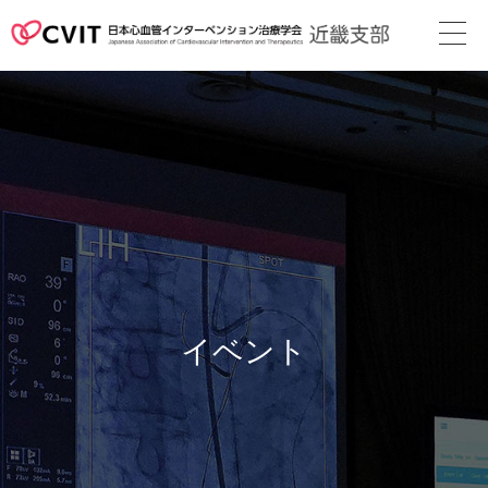
次回地方会
支部長挨拶
役員名簿
近畿支部会則
地方会の案内
イベント
メディカル
スタッフ
関連リンク
カレンダー