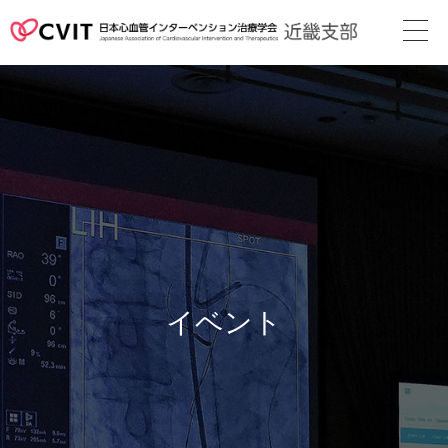
次回地方会
支部長挨拶
役員名簿
近畿支部会則
地方会の案内
イベント
メディカル
スタッフ
関連リンク
カレンダー