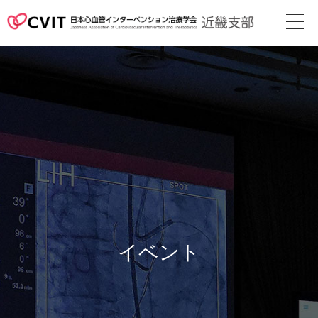
次回地方会
支部長挨拶
役員名簿
近畿支部会則
地方会の案内
メディカル
スタッフ
イベント
関連リンク
カレンダー