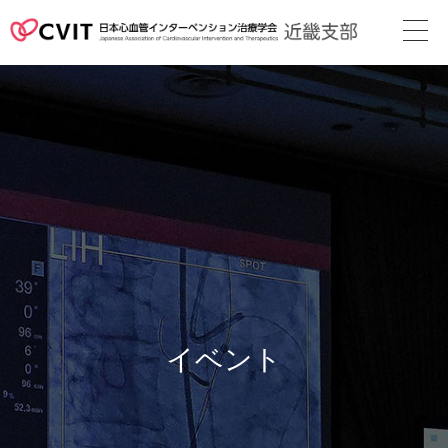
次回地方会
支部長挨拶
役員名簿
近畿支部会則
地方会の案内
メディカル
スタッフ
イベント
関連リンク
カレンダー