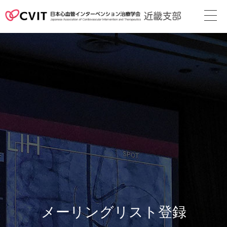
次回地方会
支部長挨拶
役員名簿
近畿支部会則
地方会の案内
メディカル
スタッフ
関連リンク
メーリングリスト登録
カレンダー