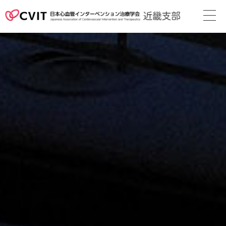
次回地方会
支部長挨拶
役員名簿
近畿支部会則
地方会の案内
メディカル
スタッフ
関連リンク
カレンダー